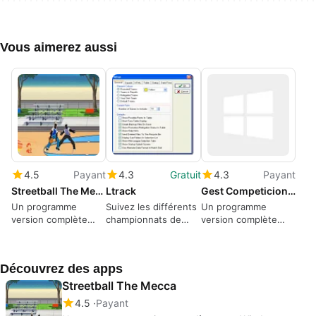
Vous aimerez aussi
4.5
Payant
4.3
Gratuit
4.3
Payant
Streetball The Mecca
Ltrack
Gest Competiciones Deportivas
Un programme
Suivez les différents
Un programme
version complète
championnats de
version complète
pour Windows, par
football avec cette
pour Windows, par
Illegal Games.
application pratique
Luis F.B..
Découvrez des apps
Streetball The Mecca
4.5
Payant