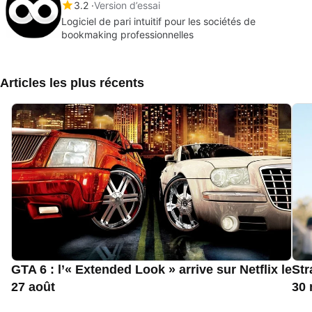
3.2
Version d’essai
Logiciel de pari intuitif pour les sociétés de
bookmaking professionnelles
Articles les plus récents
GTA 6 : l’« Extended Look » arrive sur Netflix le
Str
27 août
30 